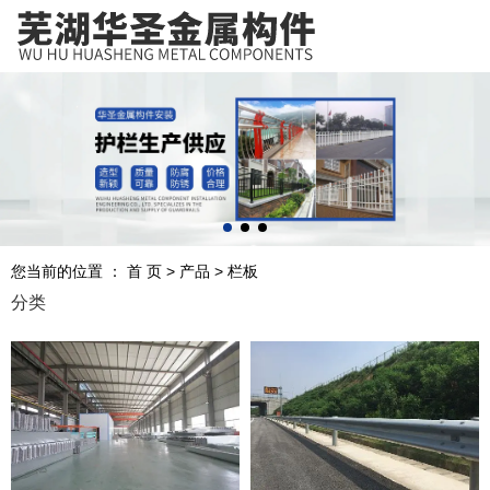
芜湖华圣金属构件安装工程有限公司，专业从事护栏设计、制作、
安装服务，欢迎咨询！
护栏设计、制作、安装一站式服务
诚信经营、源头厂家、优质服务
您当前的位置 ： 首 页
>
产品
>
栏板
分类
业务咨询电话
0553-5365116
19955374999