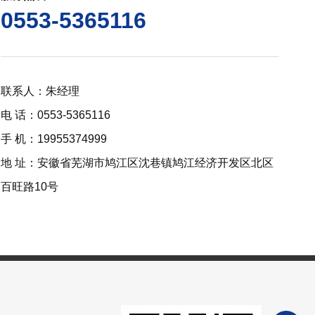
0553-5365116
联系人：朱经理
电 话：0553-5365116
手 机：19955374999
地 址：安徽省芜湖市鸠江区沈巷镇鸠江经济开发区北区
百旺路10号