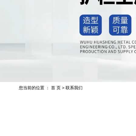
您当前的位置 ： 首 页
>
联系我们