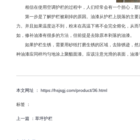
相信在使用空调护栏的过程中，人们经常会有一个担心，那就
第一步是了解护栏被刷掉的原因。油漆从护栏上脱落的主要原
力。并且如果温度达不到，粉末在高温下将不会完全熔化，从而
如，修补油漆有很多的方法，但前提是去除原本剥落的油漆。
如果护栏生锈，需要用砂纸打磨生锈的区域，去除锈迹，然后
种油漆应同样均匀地涂上聚酯面漆。应该注意光滑的表面，油漆
本文网址 ： https://hsjsgj.com/product/36.html
标签 ：
上一篇 ：
草坪护栏