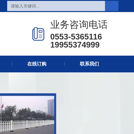
页
热销产品
新闻在线
业务咨询电话
们
联系方式
在线留言
0553-5365116
19955374999
在线订购
联系我们
丨
丨